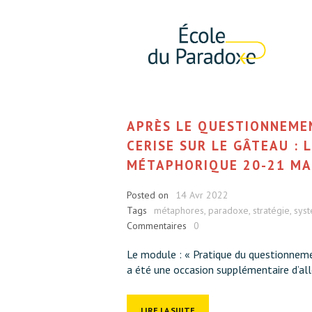
APRÈS LE QUESTIONNEME
CERISE SUR LE GÂTEAU : 
MÉTAPHORIQUE 20-21 MA
Posted on
14 Avr 2022
Tags
métaphores
,
paradoxe
,
stratégie
,
sys
Commentaires
0
Le module : « Pratique du questionnemen
a été une occasion supplémentaire d’alle
LIRE LA SUITE